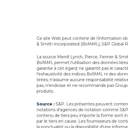
Ce site Web peut contenir de l’information obt
& Smith Incorporated (BofAML), S&P Global R
La source Merrill Lynch, Pierce, Fenner & Smit
BofAML permet l’utilisation des données liée
garantie à cet égard; ne garantit pas le caractè
l’exhaustivité des indices BofAML ni des donné
tirées; n’assume aucune responsabilité relativ
pas, n’endosse et ne recommande pas Groupe 
produits.
Source :
S&P. Les présentes peuvent contenir
notations d’agences de notation comme S&P Gl
contenu de tiers peu importe la forme sont int
par le tiers en cause. Les fournisseurs de conte
la ponctualité ou la disponibilité d’une inform