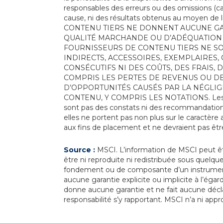
responsables des erreurs ou des omissions (c
cause, ni des résultats obtenus au moyen de
CONTENU TIERS NE DONNENT AUCUNE GAR
QUALITÉ MARCHANDE OU D’ADÉQUATION À
FOURNISSEURS DE CONTENU TIERS NE S
INDIRECTS, ACCESSOIRES, EXEMPLAIRES,
CONSÉCUTIFS NI DES COÛTS, DES FRAIS,
COMPRIS LES PERTES DE REVENUS OU DE 
D’OPPORTUNITÉS CAUSÉS PAR LA NÉGLIG
CONTENU, Y COMPRIS LES NOTATIONS. Les nota
sont pas des constats ni des recommandations p
elles ne portent pas non plus sur le caractère 
aux fins de placement et ne devraient pas ê
Source :
MSCI. L’information de MSCI peut êtr
être ni reproduite ni redistribuée sous quelque
fondement ou de composante d’un instrument,
aucune garantie explicite ou implicite à l’ég
donne aucune garantie et ne fait aucune décla
responsabilité s’y rapportant. MSCI n’a ni appr