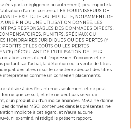
ausées par la négligence ou autrement), peu importe la
 l’utilisation d’un tel contenu. LES FOURNISSEURS DE
ANTIE EXPLICITE OU IMPLICITE, NOTAMMENT, DE
 UNE FIN OU UNE UTILISATION DONNÉE. LES
ONT PAS RESPONSABLES DES DOMMAGES DIRECTS,
 COMPENSATOIRES, PUNITIFS, SPÉCIAUX OU
 DES HONORAIRES JURIDIQUES OU DES PERTES (Y
PROFITS ET LES COÛTS OU LES PERTES
ENCE) DÉCOULANT DE L’UTILISATION DE LEUR
tions constituent l’expression d’opinions et ne
ortant sur l’achat, la détention ou la vente de titres;
adéquat des titres ni sur le caractère adéquat des titres
tre interprétées comme un conseil en placements.
e utilisée à des fins internes seulement et ne peut
 forme que ce soit, et elle ne peut pas servir de
 d’un produit ou d’un indice financier. MSCI ne donne
ard des données MSCI contenues dans les présentes, ne
ration implicite à cet égard, et n’aura aucune
ouvé, ni examiné, ni rédigé le présent rapport.