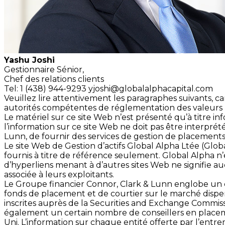
Yashu Joshi
Gestionnaire Sénior,
Chef des relations clients
Tel: 1 (438) 944-9293
yjoshi@globalalphacapital.com
Veuillez lire attentivement les paragraphes suivants, ca
autorités compétentes de réglementation des valeurs mob
Le matériel sur ce site Web n’est présenté qu’à titre in
l’information sur ce site Web ne doit pas être interpr
Lunn, de fournir des services de gestion de placement
Le site Web de Gestion d’actifs Global Alpha Ltée (Glo
fournis à titre de référence seulement. Global Alpha n’
d’hyperliens menant à d’autres sites Web ne signifie
associée à leurs exploitants.
Le Groupe financier Connor, Clark & Lunn englobe un ce
fonds de placement et de courtier sur le marché dispen
inscrites auprès de la Securities and Exchange Commiss
également un certain nombre de conseillers en placeme
Uni. L’information sur chaque entité offerte par l’entrem