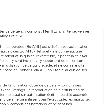
enue de tiers, y compris : Merrill Lynch, Pierce, Fenner
atings et MSCI.
h Incorporated (BofAML) est utilisée avec autorisation.
s aux indices BofAML « tel quel »; ne donne aucune
re adéquat, la qualité, l’exactitude, la ponctualité et/ou
es qui y sont incluses, s’y rapportent ou qui en sont
e à l’utilisation de ce qui précède, et ne commandite
financier Connor, Clark & Lunn Ltée ni aucun de ses
 de l’information obtenue de tiers, y compris des
obal Ratings. La reproduction et la distribution de
erdites sauf sur autorisation écrite préalable accordée
nu tiers ne garantissent pas l’exactitude, l’exhaustivité,
ation, y compris des notations, et ne sont pas