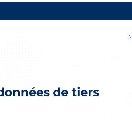
ves
N
 données de tiers