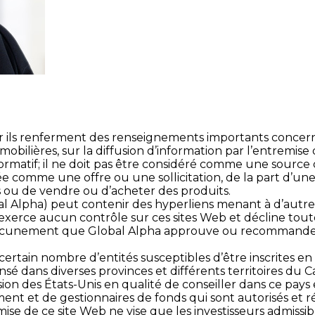
r ils renferment des renseignements importants concernant
ilières, sur la diffusion d’information par l’entremise 
formatif; il ne doit pas être considéré comme une source 
étée comme une offre ou une sollicitation, de la part d’
s ou de vendre ou d’acheter des produits.
bal Alpha) peut contenir des hyperliens menant à d’autre
exerce aucun contrôle sur ces sites Web et décline toute 
 aucunement que Global Alpha approuve ou recommande le
rtain nombre d’entités susceptibles d’être inscrites en
sé dans diverses provinces et différents territoires du
ion des États-Unis en qualité de conseiller dans ce pay
nt et de gestionnaires de fonds qui sont autorisés et r
ise de ce site Web ne vise que les investisseurs admissibl